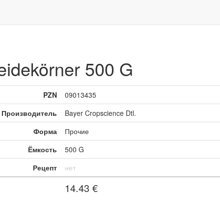
reidekörner 500 G
PZN
09013435
Производитель
Bayer Cropscience Dtl.
Форма
Прочие
Ёмкость
500 G
Рецепт
нет
14.43
€