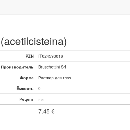
acetilcisteina)
PZN
IT024593016
Производитель
Bruschettini Srl
Форма
Раствор для глаз
Ёмкость
0
Рецепт
нет
7.45
€