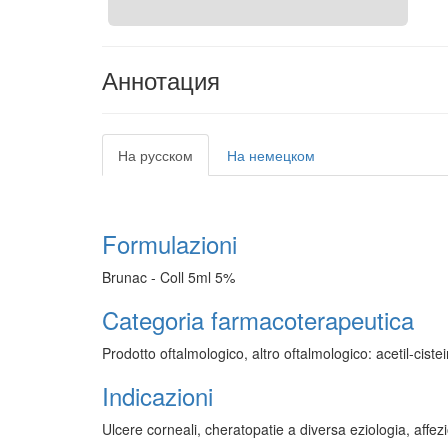
Аннотация
На русском
На немецком
Formulazioni
Brunac - Coll 5ml 5%
Categoria farmacoterapeutica
Prodotto oftalmologico, altro oftalmologico: acetil-ciste
Indicazioni
Ulcere corneali, cheratopatie a diversa eziologia, affez