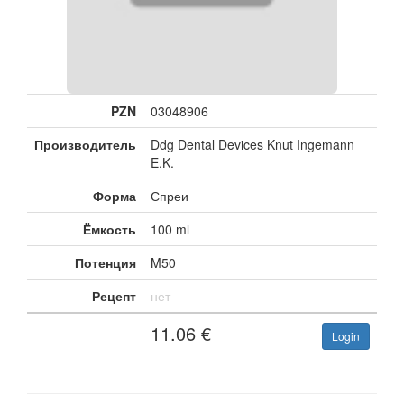
PZN
03048906
Производитель
Ddg Dental Devices Knut Ingemann
E.K.
Форма
Спреи
Ёмкость
100 ml
Потенция
M50
Рецепт
нет
11.06
€
Login