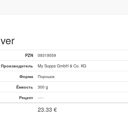
ver
PZN
09319559
Производитель
My Supps GmbH & Co. KG
Форма
Порошок
Ёмкость
300 g
Рецепт
нет
23.33
€