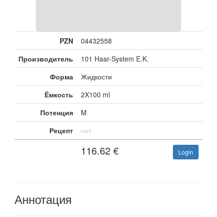
PZN
04432558
Производитель
101 Haar-System E.K.
Форма
Жидкости
Ёмкость
2X100 ml
Потенция
M
Рецепт
нет
116.62
€
Login
Аннотация