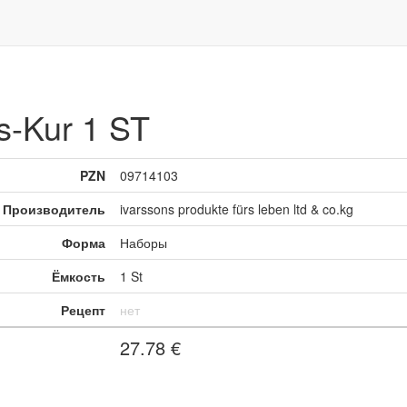
s-Kur 1 ST
PZN
09714103
Производитель
ivarssons produkte fürs leben ltd & co.kg
Форма
Наборы
Ёмкость
1 St
Рецепт
нет
27.78
€