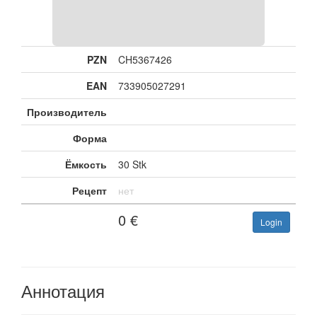
PZN
CH5367426
EAN
733905027291
Производитель
Форма
Ёмкость
30 Stk
Рецепт
нет
0
€
Login
Аннотация