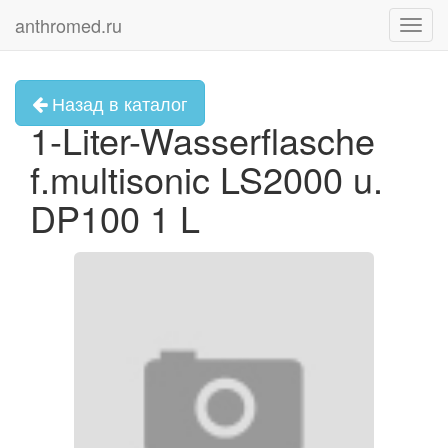
anthromed.ru
Toggl
navig
Назад в каталог
1-Liter-Wasserflasche
f.multisonic LS2000 u.
DP100 1 L