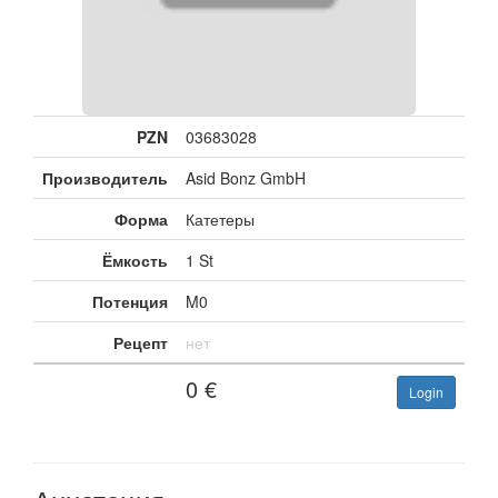
PZN
03683028
Производитель
Asid Bonz GmbH
Форма
Катетеры
Ёмкость
1 St
Потенция
M0
Рецепт
нет
0
€
Login