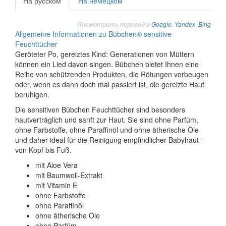
На русском
На немецком
Google
,
Yandex
,
Bing
Посмотреть перевод в
Allgemeine Informationen zu Bübchen® sensitive
Feuchttücher
Geröteter Po, gereiztes Kind: Generationen von Müttern
können ein Lied davon singen. Bübchen bietet Ihnen eine
Reihe von schützenden Produkten, die Rötungen vorbeugen
oder, wenn es dann doch mal passiert ist, die gereizte Haut
beruhigen.
Die sensitiven Bübchen Feuchttücher sind besonders
hautverträglich und sanft zur Haut. Sie sind ohne Parfüm,
ohne Farbstoffe, ohne Paraffinöl und ohne ätherische Öle
und daher ideal für die Reinigung empfindlicher Babyhaut -
von Kopf bis Fuß.
mit Aloe Vera
mit Baumwoll-Extrakt
mit Vitamin E
ohne Farbstoffe
ohne Paraffinöl
ohne ätherische Öle
ohne Parfüm