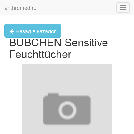
anthromed.ru
Toggl
navig
Назад в каталог
BÜBCHEN Sensitive
Feuchttücher