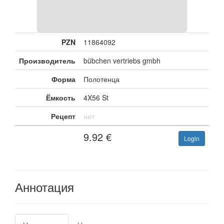
PZN
11864092
Производитель
bübchen vertriebs gmbh
Форма
Полотенца
Ёмкость
4X56 St
Рецепт
нет
9.92
€
Login
Аннотация