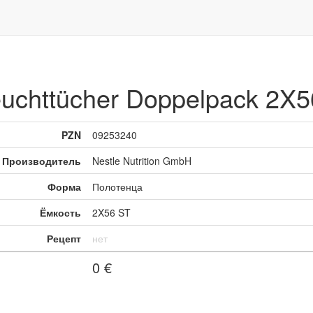
euchttücher Doppelpack 2X
PZN
09253240
Производитель
Nestle Nutrition GmbH
Форма
Полотенца
Ёмкость
2X56 ST
Рецепт
нет
0
€