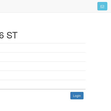
56 ST
Login