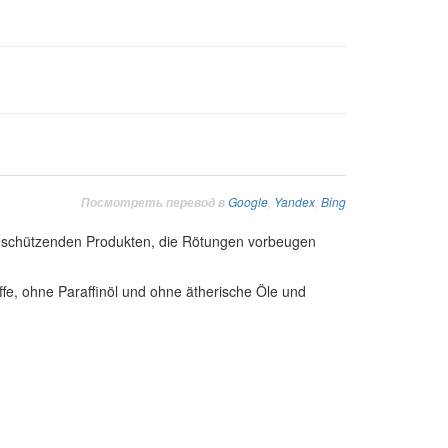
Google
,
Yandex
,
Bing
Посмотреть перевод в
on schützenden Produkten, die Rötungen vorbeugen
ffe, ohne Paraffinöl und ohne ätherische Öle und