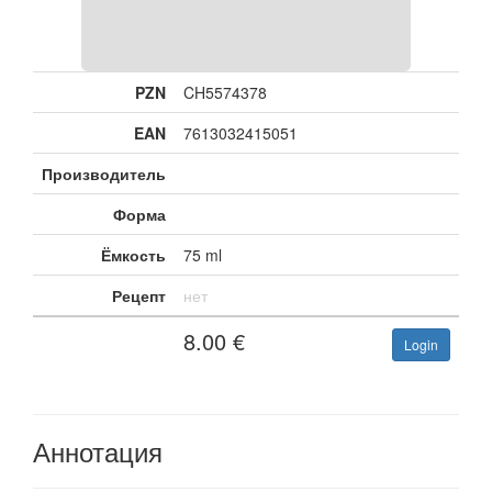
PZN
CH5574378
EAN
7613032415051
Производитель
Форма
Ёмкость
75 ml
Рецепт
нет
8.00
€
Login
Аннотация