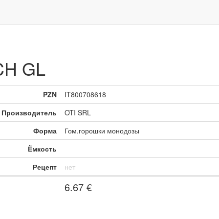
CH GL
PZN
IT800708618
Производитель
OTI SRL
Форма
Гом.горошки монодозы
Ёмкость
Рецепт
нет
6.67
€