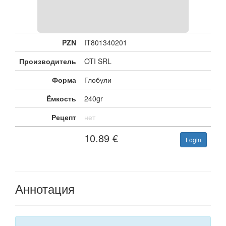
PZN
IT801340201
Производитель
OTI SRL
Форма
Глобули
Ёмкость
240gr
Рецепт
нет
10.89
€
Login
Аннотация