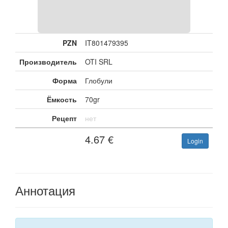
PZN
IT801479395
Производитель
OTI SRL
Форма
Глобули
Ёмкость
70gr
Рецепт
нет
4.67
€
Login
Аннотация