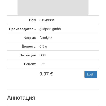
PZN
01543381
Производитель
gudjons gmbh
Форма
Глобули
Ёмкость
0.5 g
Потенция
C30
Рецепт
нет
9.97
€
Login
Аннотация