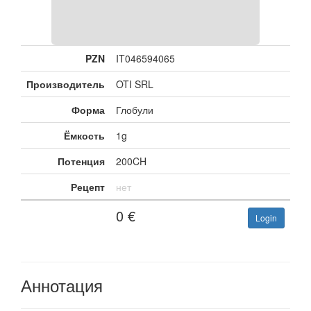
PZN
IT046594065
Производитель
OTI SRL
Форма
Глобули
Ёмкость
1g
Потенция
200CH
Рецепт
нет
0
€
Login
Аннотация