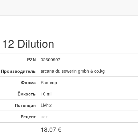
2 Dilution
PZN
02600997
Производитель
arcana dr. sewerin gmbh & co.kg
Форма
Раствор
Ёмкость
10 ml
Потенция
LM12
Рецепт
нет
18.07
€