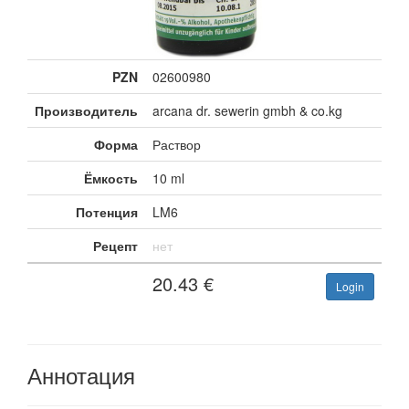
PZN
02600980
Производитель
arcana dr. sewerin gmbh & co.kg
Форма
Раствор
Ёмкость
10 ml
Потенция
LM6
Рецепт
нет
20.43
€
Login
Аннотация