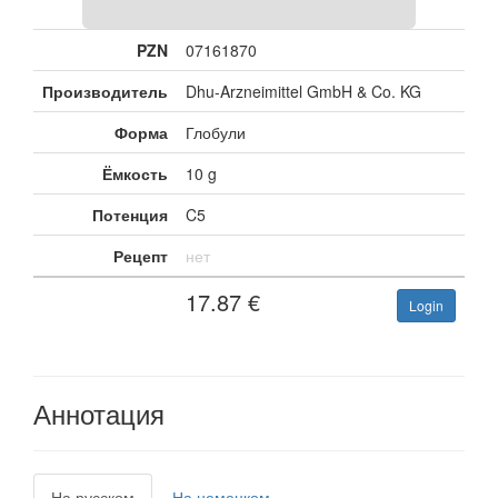
PZN
07161870
Производитель
Dhu-Arzneimittel GmbH & Co. KG
Форма
Глобули
Ёмкость
10 g
Потенция
C5
Рецепт
нет
17.87
€
Login
Аннотация
На русском
На немецком