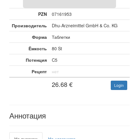
PZN
07161953
Производитель
Dhu-Arzneimittel GmbH & Co. KG
Форма
Таблетки
Ёмкость
80 St
Потенция
C5
Рецепт
нет
26.68
€
Login
Аннотация
На русском
На немецком