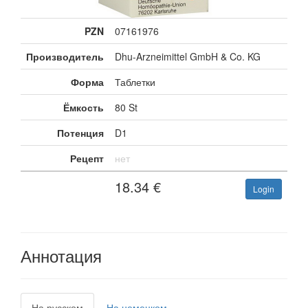
PZN
07161976
Производитель
Dhu-Arzneimittel GmbH & Co. KG
Форма
Таблетки
Ёмкость
80 St
Потенция
D1
Рецепт
нет
18.34
€
Login
Аннотация
На русском
На немецком