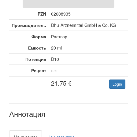
PZN
02608935
Производитель
Dhu-Arzneimittel GmbH & Co. KG
Форма
Раствор
Ёмкость
20 ml
Потенция
D10
Рецепт
нет
21.75
€
Login
Аннотация
На русском
На немецком