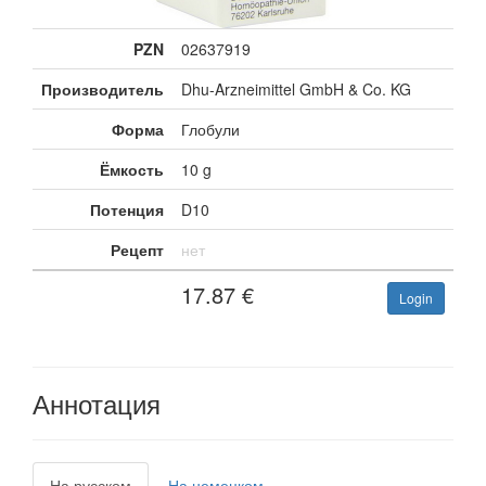
PZN
02637919
Производитель
Dhu-Arzneimittel GmbH & Co. KG
Форма
Глобули
Ёмкость
10 g
Потенция
D10
Рецепт
нет
17.87
€
Login
Аннотация
На русском
На немецком