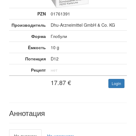
PZN
01761391
Производитель
Dhu-Arzneimittel GmbH & Co. KG
Форма
Глобули
Ёмкость
10 g
Потенция
D12
Рецепт
нет
17.87
€
Login
Аннотация
На русском
На немецком