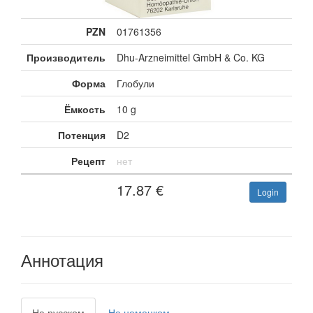
PZN
01761356
Производитель
Dhu-Arzneimittel GmbH & Co. KG
Форма
Глобули
Ёмкость
10 g
Потенция
D2
Рецепт
нет
17.87
€
Login
Аннотация
На русском
На немецком