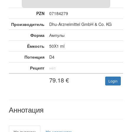
PZN
07184279
Производитель
Dhu-Arzneimittel GmbH & Co. KG
Форма
Ампулы
Ёмкость
50X1 ml
Потенция
D4
Рецепт
нет
79.18
€
Login
Аннотация
На русском
На немецком