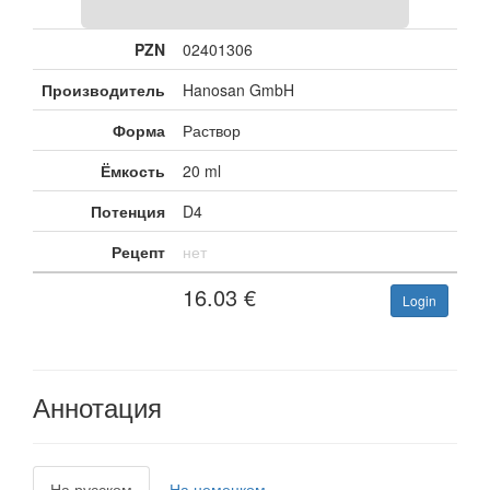
PZN
02401306
Производитель
Hanosan GmbH
Форма
Раствор
Ёмкость
20 ml
Потенция
D4
Рецепт
нет
16.03
€
Login
Аннотация
На русском
На немецком