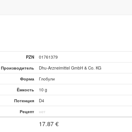
PZN
01761379
Производитель
Dhu-Arzneimittel GmbH & Co. KG
Форма
Глобули
Ёмкость
10 g
Потенция
D4
Рецепт
нет
17.87
€