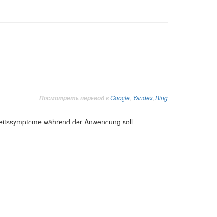
Google
,
Yandex
,
Bing
Посмотреть перевод в
nkheitssymptome während der Anwendung soll