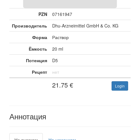
PZN
07161947
Производитель
Dhu-Arzneimittel GmbH & Co. KG
Форма
Раствор
Ёмкость
20 ml
Потенция
D5
Рецепт
нет
21.75
€
Login
Аннотация
На русском
На немецком