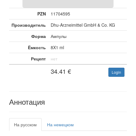
PZN
11704595
Производитель
Dhu-Arzneimittel GmbH & Co. KG
Форма
Ампулы
Ёмкость
8X1 ml
Рецепт
нет
34.41
€
Login
Аннотация
На русском
На немецком