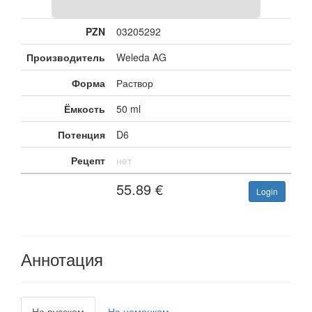
PZN
03205292
Производитель
Weleda AG
Форма
Раствор
Ёмкость
50 ml
Потенция
D6
Рецепт
нет
55.89
€
Login
Аннотация
На русском
На немецком