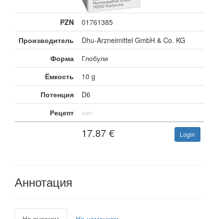
PZN
01761385
Производитель
Dhu-Arzneimittel GmbH & Co. KG
Форма
Глобули
Ёмкость
10 g
Потенция
D6
Рецепт
нет
17.87
€
Login
Аннотация
На русском
На немецком