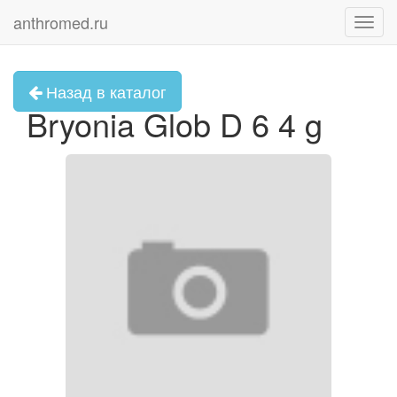
anthromed.ru
Toggl
navig
Назад в каталог
Bryonia Glob D 6 4 g