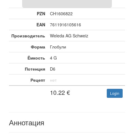
PZN
CH1606822
EAN
7611916105616
Производитель
Weleda AG Schweiz
Форма
Глобули
Ёмкость
4 G
Потенция
D6
Рецепт
нет
10.22
€
Login
Аннотация