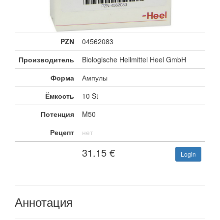
PZN
04562083
Производитель
Biologische Heilmittel Heel GmbH
Форма
Ампулы
Ёмкость
10 St
Потенция
M50
Рецепт
нет
31.15
€
Login
Аннотация