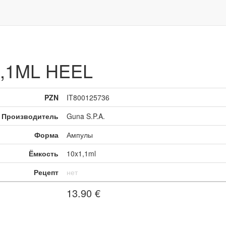
1,1ML HEEL
PZN
IT800125736
Производитель
Guna S.P.A.
Форма
Ампулы
Ёмкость
10x1,1ml
Рецепт
нет
13.90
€