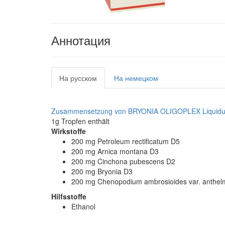
Аннотация
На русском
На немецком
Zusammensetzung von BRYONIA OLIGOPLEX Liquid
1g Tropfen enthält
Wirkstoffe
200 mg Petroleum rectificatum D5
200 mg Arnica montana D3
200 mg Cinchona pubescens D2
200 mg Bryonia D3
200 mg Chenopodium ambrosioides var. anthel
Hilfsstoffe
Ethanol