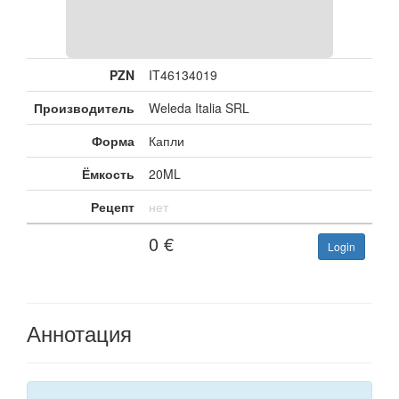
PZN
IT46134019
Производитель
Weleda Italia SRL
Форма
Капли
Ёмкость
20ML
Рецепт
нет
0
€
Login
Аннотация