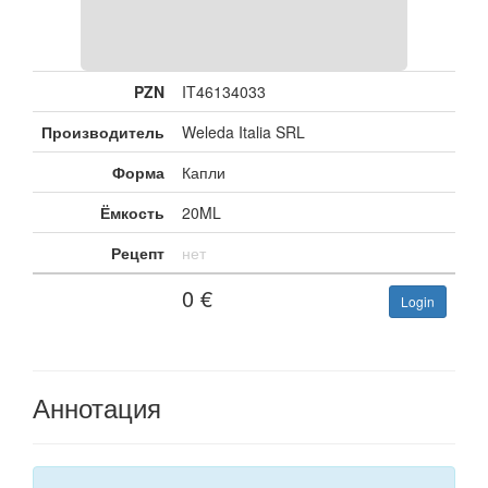
PZN
IT46134033
Производитель
Weleda Italia SRL
Форма
Капли
Ёмкость
20ML
Рецепт
нет
0
€
Login
Аннотация