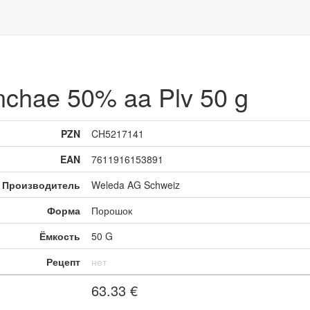
chae 50% aa Plv 50 g
PZN
CH5217141
EAN
7611916153891
Производитель
Weleda AG Schweiz
Форма
Порошок
Ёмкость
50 G
Рецепт
нет
63.33
€