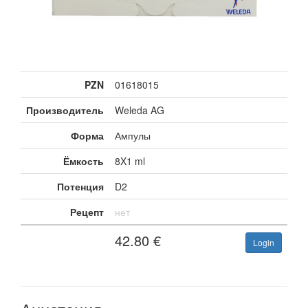
PZN
01618015
Производитель
Weleda AG
Форма
Ампулы
Ёмкость
8X1 ml
Потенция
D2
Рецепт
нет
42.80
€
Login