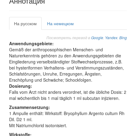
Аннотация
На русском
На немецком
Google
,
Yandex
,
Bing
Посмотреть перевод в
Anwendungsgebiete:
Gemäß der anthroposophischen Menschen- und
Naturerkenntnis gehören zu den Anwendungsgebieten die
Eingliederung verselbständigter Stoffwechselprozesse, z.B.
bei hysteriformen Verhaltens- und Verstimmungszuständen,
Schlafstörungen, Unruhe, Erregungen, Ängsten,
Erschöpfung und Schwäche; Schockfolgen.
Dosierung:
Falls vom Arzt nicht anders verordnet, ist die übliche Dosis: 2
mal wöchentlich bis 1 mal täglich 1 ml subcutan injizieren.
Zusammensetzung:
1 Ampulle enthält: Wirkstoff: Bryophyllum Argento cultum Rh
Dil. D2 1 ml.
Mit Natriumchlorid isotonisiert.
Wirkstoffe: