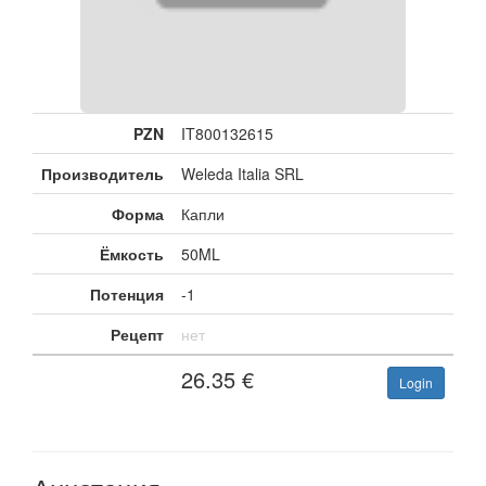
PZN
IT800132615
Производитель
Weleda Italia SRL
Форма
Капли
Ёмкость
50ML
Потенция
-1
Рецепт
нет
26.35
€
Login