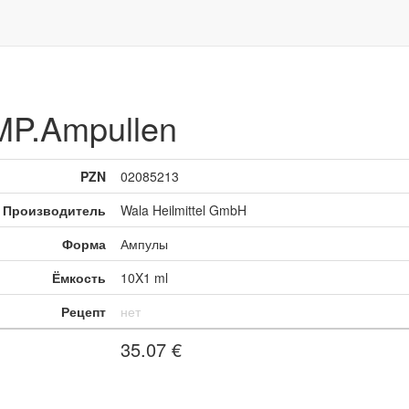
.Ampullen
PZN
02085213
Производитель
Wala Heilmittel GmbH
Форма
Ампулы
Ёмкость
10X1 ml
Рецепт
нет
35.07
€