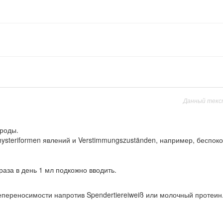
Данный текс
ироды.
ysteriformen явлений и Verstimmungszuständen, например, беспокой
раза в день 1 мл подкожно вводить.
переносимости напротив Spendertiereiweiß или молочный протеин