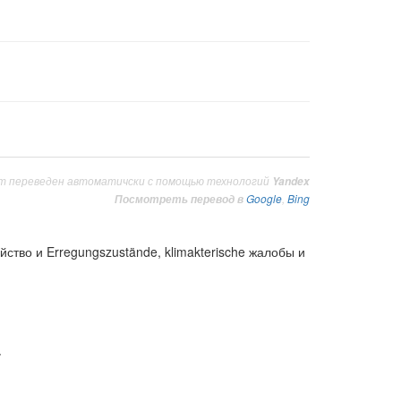
т переведен автоматичски с помощью технологий
Yandex
Google
,
Bing
Посмотреть перевод в
ство и Erregungszustände, klimakterische жалобы и
.