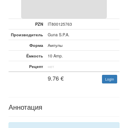
PZN
IT800125763
Производитель
Guna S.P.A.
Форма
Ампулы
Ёмкость
10 Amp.
Рецепт
нет
9.76
€
Login
Аннотация