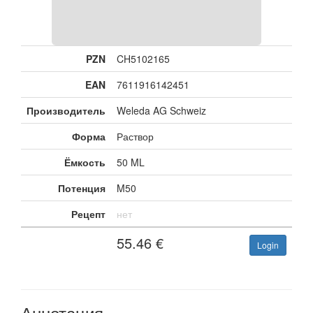
PZN
CH5102165
EAN
7611916142451
Производитель
Weleda AG Schweiz
Форма
Раствор
Ёмкость
50 ML
Потенция
M50
Рецепт
нет
55.46
€
Login
Аннотация