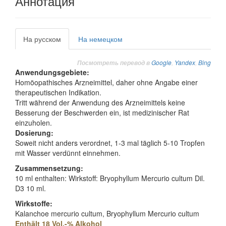
Аннотация
На русском
На немецком
Google
,
Yandex
,
Bing
Посмотреть перевод в
Anwendungsgebiete:
Homöopathisches Arzneimittel, daher ohne Angabe einer
therapeutischen Indikation.
Tritt während der Anwendung des Arzneimittels keine
Besserung der Beschwerden ein, ist medizinischer Rat
einzuholen.
Dosierung:
Soweit nicht anders verordnet, 1-3 mal täglich 5-10 Tropfen
mit Wasser verdünnt einnehmen.
Zusammensetzung:
10 ml enthalten: Wirkstoff: Bryophyllum Mercurio cultum Dil.
D3 10 ml.
Wirkstoffe:
Kalanchoe mercurio cultum, Bryophyllum Mercurio cultum
Enthält 18 Vol.-% Alkohol