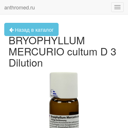
anthromed.ru
Toggl
navig
Назад в каталог
BRYOPHYLLUM
MERCURIO cultum D 3
Dilution