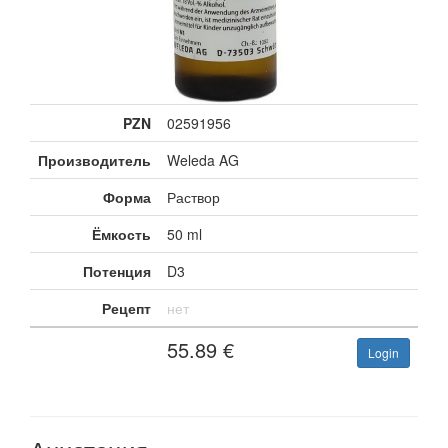
PZN
02591956
Производитель
Weleda AG
Форма
Раствор
Ёмкость
50 ml
Потенция
D3
Рецепт
нет
55.89
€
Login