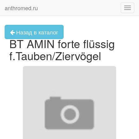
anthromed.ru
Toggl
navig
Назад в каталог
BT AMIN forte flüssig
f.Tauben/Ziervögel