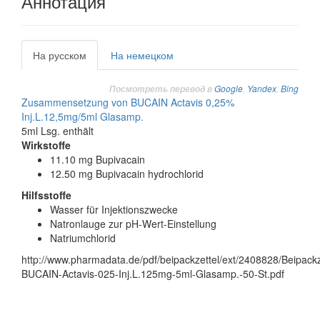
Аннотация
На русском
На немецком
Google
,
Yandex
,
Bing
Посмотреть перевод в
Zusammensetzung von BUCAIN Actavis 0,25%
Inj.L.12,5mg/5ml Glasamp.
5ml Lsg. enthält
Wirkstoffe
11.10 mg Bupivacain
12.50 mg Bupivacain hydrochlorid
Hilfsstoffe
Wasser für Injektionszwecke
Natronlauge zur pH-Wert-Einstellung
Natriumchlorid
http://www.pharmadata.de/pdf/beipackzettel/ext/2408828/Beipackz
BUCAIN-Actavis-025-Inj.L.125mg-5ml-Glasamp.-50-St.pdf