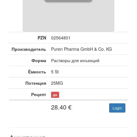
PZN
02564801
Производитель
Puren Pharma GmbH & Co. KG
Форма
Растворы для инъекций
Ёмкость
5 St
Потенция
25MG
Рецепт
да
28.40
€
Login