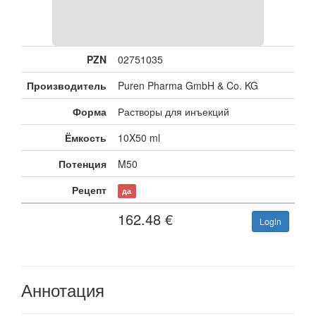
PZN
02751035
Производитель
Puren Pharma GmbH & Co. KG
Форма
Растворы для инъекций
Ёмкость
10X50 ml
Потенция
M50
Рецепт
да
162.48
€
Login
Аннотация